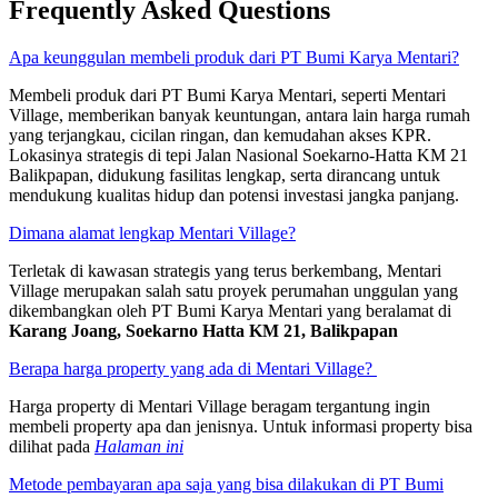
Frequently Asked Questions
Apa keunggulan membeli produk dari PT Bumi Karya Mentari?
Membeli produk dari PT Bumi Karya Mentari, seperti Mentari
Village, memberikan banyak keuntungan, antara lain harga rumah
yang terjangkau, cicilan ringan, dan kemudahan akses KPR.
Lokasinya strategis di tepi Jalan Nasional Soekarno-Hatta KM 21
Balikpapan, didukung fasilitas lengkap, serta dirancang untuk
mendukung kualitas hidup dan potensi investasi jangka panjang.
Dimana alamat lengkap Mentari Village?
Terletak di kawasan strategis yang terus berkembang, Mentari
Village merupakan salah satu proyek perumahan unggulan yang
dikembangkan oleh PT Bumi Karya Mentari yang beralamat di
Karang Joang, Soekarno Hatta KM 21, Balikpapan
Berapa harga property yang ada di Mentari Village?
Harga property di Mentari Village beragam tergantung ingin
membeli property apa dan jenisnya. Untuk informasi property bisa
dilihat pada
H
alaman ini
Metode pembayaran apa saja yang bisa dilakukan di PT Bumi