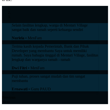
Selain fasilitas lengkap, warga di Mentari Village
sangat baik dan ramah seperti keluarga sendiri
Nurlela
• MenFam
Terima kasih kepada Pemerintah, Bank dan Pihak
Developer yang membantu Saya untuk memiliki
rumah. Saya bahagia tinggal di Mentari Village, fasilitas
lengkap dan warganya ramah - ramah
Dwi Fitri
• MenFam
Puji tuhan, proses sangat mudah dan tim sangat
membantu
Ernawati
• Guru PAUD
Previous
Next