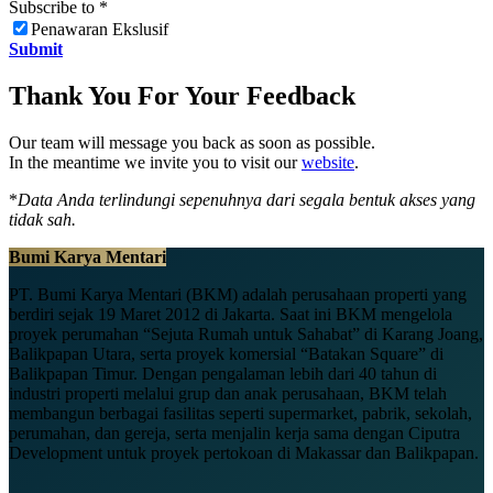
Subscribe to
*
Penawaran Ekslusif
Submit
Thank You For Your Feedback
Our team will message you back as soon as possible.
In the meantime we invite you to visit our
website
.
*
Data Anda terlindungi sepenuhnya dari segala bentuk akses yang
tidak sah.
Bumi Karya Mentari
PT. Bumi Karya Mentari (BKM) adalah perusahaan properti yang
berdiri sejak 19 Maret 2012 di Jakarta. Saat ini BKM mengelola
proyek perumahan “Sejuta Rumah untuk Sahabat” di Karang Joang,
Balikpapan Utara, serta proyek komersial “Batakan Square” di
Balikpapan Timur. Dengan pengalaman lebih dari 40 tahun di
industri properti melalui grup dan anak perusahaan, BKM telah
membangun berbagai fasilitas seperti supermarket, pabrik, sekolah,
perumahan, dan gereja, serta menjalin kerja sama dengan Ciputra
Development untuk proyek pertokoan di Makassar dan Balikpapan.