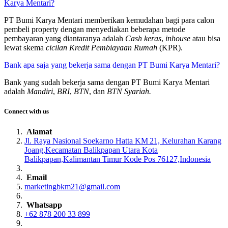
Karya Mentari?
PT Bumi Karya Mentari memberikan kemudahan bagi para calon
pembeli property dengan menyediakan beberapa metode
pembayaran yang diantaranya adalah
Cash keras
,
inhouse
atau bisa
lewat skema
cicilan Kredit Pembiayaan Rumah
(KPR).
Bank apa saja yang bekerja sama dengan PT Bumi Karya Mentari?
Bank yang sudah bekerja sama dengan PT Bumi Karya Mentari
adalah
Mandiri
,
BRI
,
BTN
, dan
BTN Syariah.
Connect with us
Alamat
Jl. Raya Nasional Soekarno Hatta KM 21, Kelurahan Karang
Joang,Kecamatan Balikpapan Utara Kota
Balikpapan,Kalimantan Timur Kode Pos 76127,Indonesia
Email
marketingbkm21@gmail.com
Whatsapp
+62 878 200 33 899